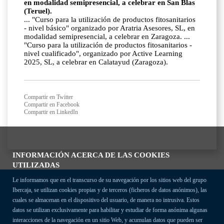
en modalidad semipresencial, a celebrar en San Blas
(Teruel).
... "Curso para la utilización de productos fitosanitarios
- nivel básico" organizado por Aratria Asesores, SL, en
modalidad semipresencial, a celebrar en Zaragoza. ...
"Curso para la utilización de productos fitosanitarios -
nivel cualificado", organizado por Active Learning
2025, SL, a celebrar en Calatayud (Zaragoza).
Compartir en Twitter
Compartir en Facebook
Compartir en LinkedIn
INFORMACIÓN ACERCA DE LAS COOKIES
UTILIZADAS
Le informamos que en el transcurso de su navegación por los sitios web del grupo
Ibercaja, se utilizan cookies propias y de terceros (ficheros de datos anónimos), las
cuales se almacenan en el dispositivo del usuario, de manera no intrusiva. Estos
datos se utilizan exclusivamente para habilitar y estudiar de forma anónima algunas
interacciones de la navegación en un sitio Web, y acumulan datos que pueden ser