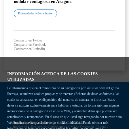
nodular contagiosa en Aragón.
Enfermedades de los animales
Compartir en Twitter
Compartir en Facebook
Compartir en LinkedIn
INFORMACIÓN ACERCA DE LAS COOKIES
UTILIZADAS
Le informamos que en el transcurso de su navegación por los sitios web del grupo
Ibercaja, se utilizan cookies propias y de terceros (ficheros de datos anónimos), las
cuales se almacenan en el dispositivo del usuario, de manera no intrusiva. Estos
datos se utilizan exclusivamente para habilitar y estudiar de forma anónima algunas
interacciones de la navegación en un sitio Web, y acumulan datos que pueden ser
actualizados y recuperados. En el caso de que usted siga navegando por nuestro sitio
Fundación Bancaria Ibercaja C.I.F. G-50000652.
Web implica que acepta el uso de las cookies indicadas. Puede obtener más
Inscrita en el Registro de Fundaciones del Mº de Educación, Cultura y
información, o bien conocer cómo cambiar la configuración, en nuestra