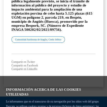
pública legalmente previsto, se inicia el trámite de
información al público del proyecto y estudio de
impacto ambiental para la ampliación de una
explotación porcina de cebo hasta 5.125 plazas (615
UGM) en polígono 2, parcela 219, en Bespén,
municipio de Angüés (Huesca), promovido por la
empresa Bespork, SC. (Número de Expediente
INAGA 500202/02/2021/09756).
Comunidad Autónoma de Aragón; Cerdo ibérico
Compartir en Twitter
Compartir en Facebook
Compartir en LinkedIn
INFORMACIÓN ACERCA DE LAS COOKIES
UTILIZADAS
Le informamos que en el transcurso de su navegación por los sitios web del grupo
Ibercaja, se utilizan cookies propias y de terceros (ficheros de datos anónimos), las