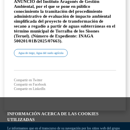
ANUNCIO del Instituto Aragonés de Gestión
Ambiental, por el que se pone en público
conocimiento la tramitación del procedimiento
administrativo de evaluación de impacto ambiental
simplificada del proyecto de transformación de
secano a regadío a partir de aguas subterráneas en el
término municipal de Torralba de los Sisones
(Teruel). (Número de Expediente: INAGA
500201/01B/2025/07663).
Agua de riego; Agua del suelo agrícola
Compartir en Twitter
Compartir en Facebook
Compartir en LinkedIn
INFORMACIÓN ACERCA DE LAS COOKIES
UTILIZADAS
Le informamos que en el transcurso de su navegación por los sitios web del grupo