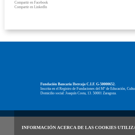
Compartir en Facebook
Compartir en LinkedIn
Fundación Bancaria Ibercaja C.I.F. G-50000652.
Inscrita en el Registro de Fundaciones del Mº de Educación, Cultu
Domicilio social: Joaquín Costa, 13. 50001 Zaragoza.
INFORMACIÓN ACERCA DE LAS COOKIES UTILIZ