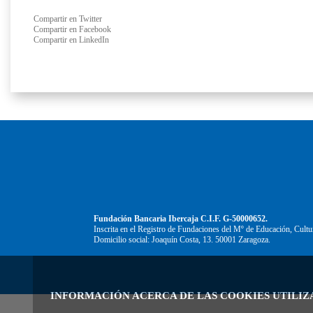
Compartir en Twitter
Compartir en Facebook
Compartir en LinkedIn
Fundación Bancaria Ibercaja C.I.F. G-50000652.
Inscrita en el Registro de Fundaciones del Mº de Educación, Cultu
Domicilio social: Joaquín Costa, 13. 50001 Zaragoza.
INFORMACIÓN ACERCA DE LAS COOKIES UTILIZ