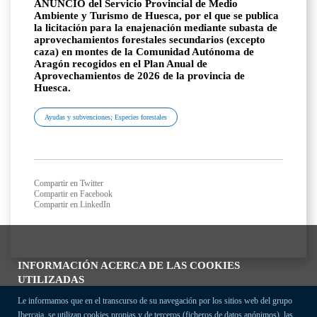
ANUNCIO del Servicio Provincial de Medio
Ambiente y Turismo de Huesca, por el que se publica
la licitación para la enajenación mediante subasta de
aprovechamientos forestales secundarios (excepto
caza) en montes de la Comunidad Autónoma de
Aragón recogidos en el Plan Anual de
Aprovechamientos de 2026 de la provincia de
Huesca.
Ayudas y subvenciones; Especies forestales
Compartir en Twitter
Compartir en Facebook
Compartir en LinkedIn
INFORMACIÓN ACERCA DE LAS COOKIES
UTILIZADAS
Le informamos que en el transcurso de su navegación por los sitios web del grupo
Ibercaja, se utilizan cookies propias y de terceros (ficheros de datos anónimos), las