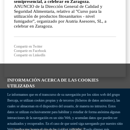
semipresencial, a celebrar en Zaragoza.
ANUNCIO de la Dirección General de Calidad y
Seguridad Alimentaria, relativo al "Curso para la
utilización de productos fitosanitarios - nivel
fumigador", organizado por Aratria Asesores, SL, a
celebrar en Zaragoza.
Compartir en Twitter
Compartir en Facebook
Compartir en LinkedIn
INFORMACIÓN ACERCA DE LAS COOKIES
UTILIZADAS
Le informamos que en el transcurso de su navegación por los sitios web del grupo
Ibercaja, se utilizan cookies propias y de terceros (ficheros de datos anónimos), las
cuales se almacenan en el dispositivo del usuario, de manera no intrusiva. Estos
datos se utilizan exclusivamente para habilitar y estudiar de forma anónima algunas
interacciones de la navegación en un sitio Web, y acumulan datos que pueden ser
actualizados y recuperados. En el caso de que usted siga navegando por nuestro sitio
Fundación Bancaria Ibercaja C.I.F. G-50000652.
Web implica que acepta el uso de las cookies indicadas. Puede obtener más