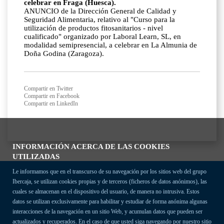
celebrar en Fraga (Huesca).
ANUNCIO de la Dirección General de Calidad y
Seguridad Alimentaria, relativo al "Curso para la
utilización de productos fitosanitarios - nivel
cualificado" organizado por Laboral Learn, SL, en
modalidad semipresencial, a celebrar en La Almunia de
Doña Godina (Zaragoza).
Compartir en Twitter
Compartir en Facebook
Compartir en LinkedIn
INFORMACIÓN ACERCA DE LAS COOKIES
UTILIZADAS
Le informamos que en el transcurso de su navegación por los sitios web del grupo
Ibercaja, se utilizan cookies propias y de terceros (ficheros de datos anónimos), las
cuales se almacenan en el dispositivo del usuario, de manera no intrusiva. Estos
datos se utilizan exclusivamente para habilitar y estudiar de forma anónima algunas
interacciones de la navegación en un sitio Web, y acumulan datos que pueden ser
actualizados y recuperados. En el caso de que usted siga navegando por nuestro sitio