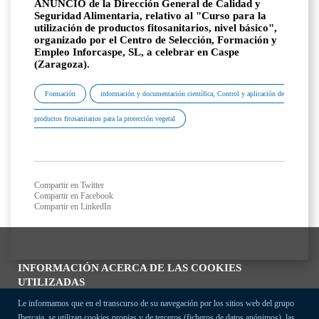
ANUNCIO de la Dirección General de Calidad y
Seguridad Alimentaria, relativo al "Curso para la
utilización de productos fitosanitarios, nivel básico",
organizado por el Centro de Selección, Formación y
Empleo Inforcaspe, SL, a celebrar en Caspe
(Zaragoza).
Formación
información y documentación científica; Control y aplicación de
productos fitosanitarios para la protección vegetal
Compartir en Twitter
Compartir en Facebook
Compartir en LinkedIn
INFORMACIÓN ACERCA DE LAS COOKIES
UTILIZADAS
Le informamos que en el transcurso de su navegación por los sitios web del grupo
Ibercaja, se utilizan cookies propias y de terceros (ficheros de datos anónimos), las