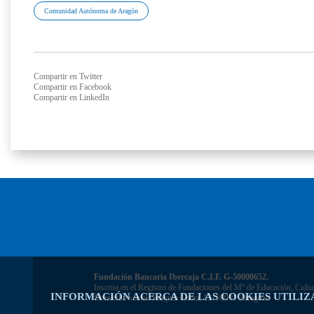
Comunidad Autónoma de Aragón
Compartir en Twitter
Compartir en Facebook
Compartir en LinkedIn
Fundación Bancaria Ibercaja C.I.F. G-50000652.
Inscrita en el Registro de Fundaciones del Mº de Educación, Cultu
INFORMACIÓN ACERCA DE LAS COOKIES UTILIZ
Domicilio social: Joaquín Costa, 13. 50001 Zaragoza.