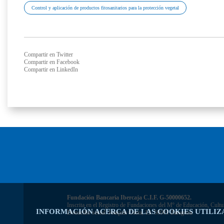
Control y aplicación de productos fitosanitarios para la protección vegetal
Compartir en Twitter
Compartir en Facebook
Compartir en LinkedIn
Fundación Bancaria Ibercaja C.I.F. G-50000652.
Inscrita en el Registro de Fundaciones del Mº de Educación, Cultu
INFORMACIÓN ACERCA DE LAS COOKIES UTILIZ
Domicilio social: Joaquín Costa, 13. 50001 Zaragoza.