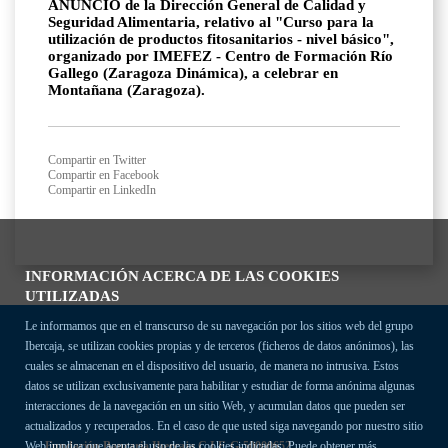
ANUNCIO de la Dirección General de Calidad y
Seguridad Alimentaria, relativo al "Curso para la
utilización de productos fitosanitarios - nivel básico",
organizado por IMEFEZ - Centro de Formación Río
Gallego (Zaragoza Dinámica), a celebrar en
Montañana (Zaragoza).
Compartir en Twitter
Compartir en Facebook
Compartir en LinkedIn
INFORMACIÓN ACERCA DE LAS COOKIES
UTILIZADAS
Le informamos que en el transcurso de su navegación por los sitios web del grupo
Ibercaja, se utilizan cookies propias y de terceros (ficheros de datos anónimos), las
cuales se almacenan en el dispositivo del usuario, de manera no intrusiva. Estos
datos se utilizan exclusivamente para habilitar y estudiar de forma anónima algunas
interacciones de la navegación en un sitio Web, y acumulan datos que pueden ser
actualizados y recuperados. En el caso de que usted siga navegando por nuestro sitio
Fundación Bancaria Ibercaja C.I.F. G-50000652.
Web implica que acepta el uso de las cookies indicadas. Puede obtener más