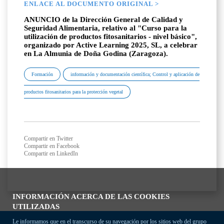
ENLACE AL DOCUMENTO ORIGINAL >
ANUNCIO de la Dirección General de Calidad y
Seguridad Alimentaria, relativo al "Curso para la
utilización de productos fitosanitarios - nivel básico",
organizado por Active Learning 2025, SL, a celebrar
en La Almunia de Doña Godina (Zaragoza).
Formación
información y documentación científica; Control y aplicación de
productos fitosanitarios para la protección vegetal
Compartir en Twitter
Compartir en Facebook
Compartir en LinkedIn
INFORMACIÓN ACERCA DE LAS COOKIES
UTILIZADAS
Le informamos que en el transcurso de su navegación por los sitios web del grupo