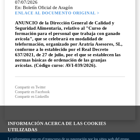
07/07/2026
En: Boletín Oficial de Aragón
ENLACE AL DOCUMENTO ORIGINAL >
ANUNCIO de la Dirección General de Calidad y
Seguridad Alimentaria, relativo al "Curso de
formación para el personal que trabaja con ganado
avícola", que se celebrará en modalidad de
teleformación, organizado por Aratria Asesores, SL,
conforme a lo establecido por el Real Decreto
637/2021, de 27 de julio, por el que se establecen las
normas básicas de ordenación de las granjas
avícolas. (Código curso: AVI-039/2026).
Compartir en Twitter
Compartir en Facebook
Compartir en LinkedIn
INFORMACIÓN ACERCA DE LAS COOKIES
UTILIZADAS
Le informamos que en el transcurso de su navegación por los sitios web del grupo