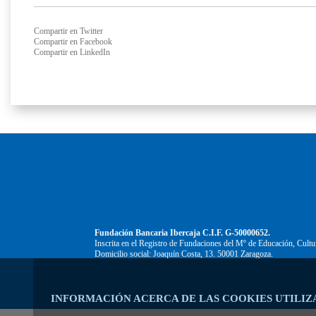
Compartir en Twitter
Compartir en Facebook
Compartir en LinkedIn
Fundación Bancaria Ibercaja C.I.F. G-50000652.
Inscrita en el Registro de Fundaciones del Mº de Educación, Cultu
Domicilio social: Joaquín Costa, 13. 50001 Zaragoza.
INFORMACIÓN ACERCA DE LAS COOKIES UTILIZ