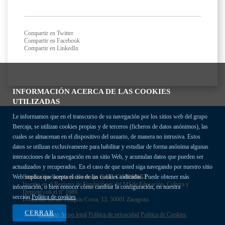
Compartir en Twitter
Compartir en Facebook
Compartir en LinkedIn
INFORMACIÓN ACERCA DE LAS COOKIES
UTILIZADAS
Le informamos que en el transcurso de su navegación por los sitios web del grupo
Ibercaja, se utilizan cookies propias y de terceros (ficheros de datos anónimos), las
cuales se almacenan en el dispositivo del usuario, de manera no intrusiva. Estos
datos se utilizan exclusivamente para habilitar y estudiar de forma anónima algunas
interacciones de la navegación en un sitio Web, y acumulan datos que pueden ser
actualizados y recuperados. En el caso de que usted siga navegando por nuestro sitio
Fundación Bancaria Ibercaja C.I.F. G-50000652.
Web implica que acepta el uso de las cookies indicadas. Puede obtener más
Inscrita en el Registro de Fundaciones del Mº de Educación, Cultura y
información, o bien conocer cómo cambiar la configuración, en nuestra
Deporte con el nº 1689.
sección
Política de cookies
Domicilio social: Joaquín Costa, 13. 50001 Zaragoza.
CERRAR
Contacto
Aviso legal
Política de privacidad
Política de Cookies