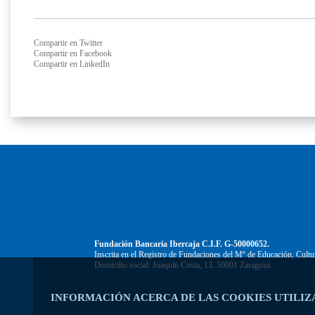
Compartir en Twitter
Compartir en Facebook
Compartir en LinkedIn
Fundación Bancaria Ibercaja C.I.F. G-50000652.
Inscrita en el Registro de Fundaciones del Mº de Educación, Cultu
Domicilio social: Joaquín Costa, 13. 50001 Zaragoza.
INFORMACIÓN ACERCA DE LAS COOKIES UTILIZ