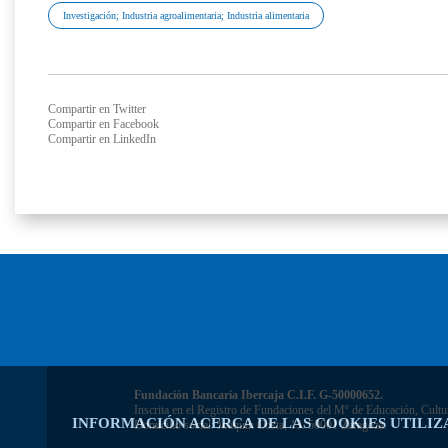
Investigación; Industria agroalimentaria; Industria alimentaria
Compartir en Twitter
Compartir en Facebook
Compartir en LinkedIn
Fundación Bancaria Ibercaja C.I.F. G-50000652.
Inscrita en el Registro de Fundaciones del Mº de Educación, Cultu
INFORMACIÓN ACERCA DE LAS COOKIES UTILIZ
Domicilio social: Joaquín Costa, 13. 50001 Zaragoza.