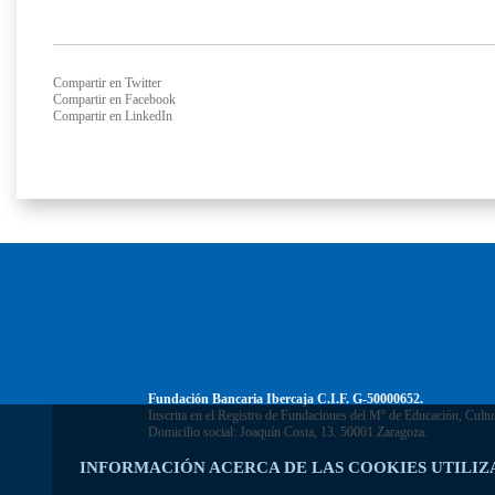
Compartir en Twitter
Compartir en Facebook
Compartir en LinkedIn
Fundación Bancaria Ibercaja C.I.F. G-50000652.
Inscrita en el Registro de Fundaciones del Mº de Educación, Cultu
Domicilio social: Joaquín Costa, 13. 50001 Zaragoza.
INFORMACIÓN ACERCA DE LAS COOKIES UTILIZ