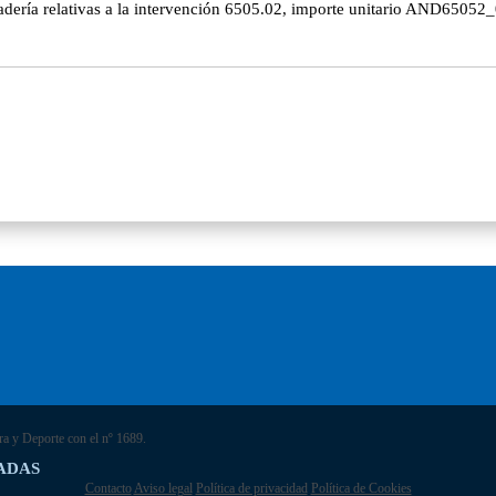
adería relativas a la intervención 6505.02, importe unitario AND65052_0
ra y Deporte con el nº 1689.
ADAS
Contacto
Aviso legal
Política de privacidad
Política de Cookies