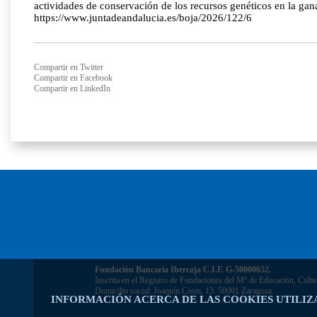
actividades de conservación de los recursos genéticos en la gan
https://www.juntadeandalucia.es/boja/2026/122/6
Compartir en Twitter
Compartir en Facebook
Compartir en LinkedIn
Fundación Bancaria Ibercaja C.I.F. G-50000652.
Inscrita en el Registro de Fundaciones del Mº de Educación, Cultu
Domicilio social: Joaquín Costa, 13. 50001 Zaragoza.
INFORMACIÓN ACERCA DE LAS COOKIES UTILIZ