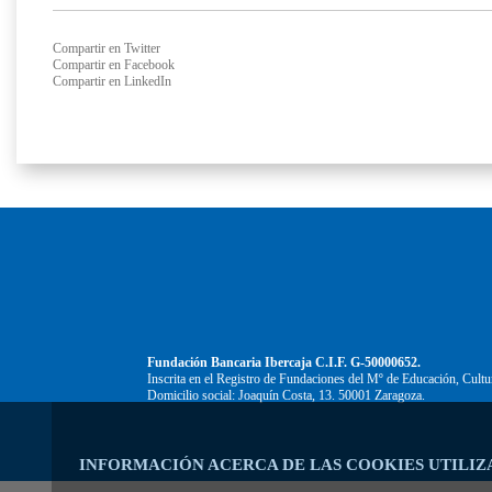
Compartir en Twitter
Compartir en Facebook
Compartir en LinkedIn
Fundación Bancaria Ibercaja C.I.F. G-50000652.
Inscrita en el Registro de Fundaciones del Mº de Educación, Cultu
Domicilio social: Joaquín Costa, 13. 50001 Zaragoza.
INFORMACIÓN ACERCA DE LAS COOKIES UTILIZ