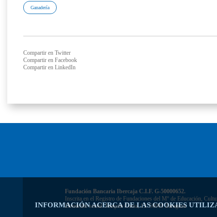
Ganadería
Compartir en Twitter
Compartir en Facebook
Compartir en LinkedIn
Fundación Bancaria Ibercaja C.I.F. G-50000652.
Inscrita en el Registro de Fundaciones del Mº de Educación, Cultu
INFORMACIÓN ACERCA DE LAS COOKIES UTILIZ
Domicilio social: Joaquín Costa, 13. 50001 Zaragoza.