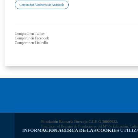
Comunidad Autónoma de Andalucía
Compartir en Twitter
Compartir en Facebook
Compartir en LinkedIn
Fundación Bancaria Ibercaja C.I.F. G-50000652.
Inscrita en el Registro de Fundaciones del Mº de Educación, Cultu
INFORMACIÓN ACERCA DE LAS COOKIES UTILIZ
Domicilio social: Joaquín Costa, 13. 50001 Zaragoza.