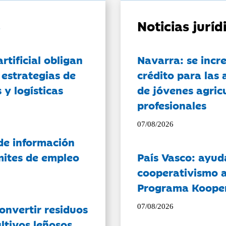
Noticias jurí
artificial obligan
Navarra: se incr
 estrategias de
crédito para las 
 y logísticas
de jóvenes agricu
profesionales
07/08/2026
de información
ámites de empleo
País Vasco: ayud
cooperativismo a
Programa Koope
onvertir residuos
07/08/2026
ltivos leñosos