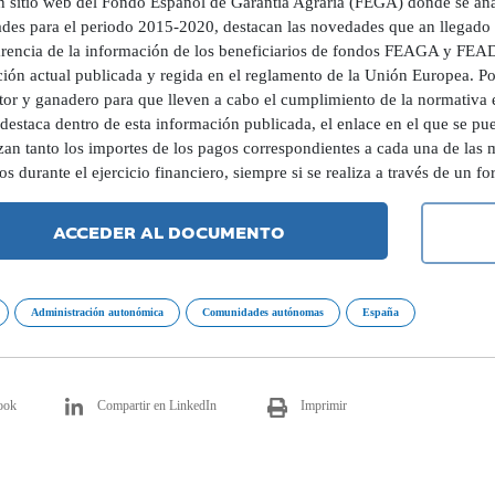
n sitio web del Fondo Español de Garantía Agraria (FEGA) donde se anal
des para el periodo 2015-2020, destacan las novedades que an llegado 
arencia de la información de los beneficiarios de fondos FEAGA y FEADE
ción actual publicada y regida en el reglamento de la Unión Europea. Po
tor y ganadero para que lleven a cabo el cumplimiento de la normativa e
destaca dentro de esta información publicada, el enlace en el que se pue
izan tanto los importes de los pagos correspondientes a cada una de 
os durante el ejercicio financiero, siempre si se realiza a través de un f
ACCEDER AL DOCUMENTO
Administración autonómica
Comunidades autónomas
España
ook
Compartir en LinkedIn
Imprimir