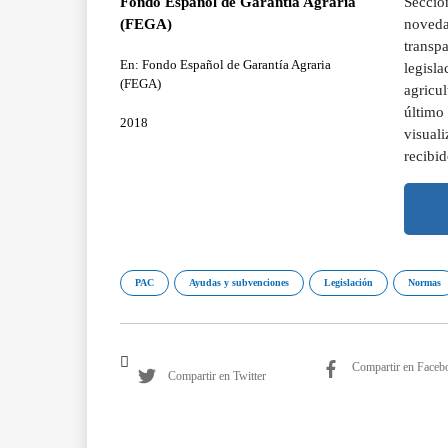
Fondo Español de Garantía Agraria
Secció
(FEGA)
noveda
transp
En: Fondo Español de Garantía Agraria
legisla
(FEGA)
agricul
último 
2018
visual
recibid
PAC
Ayudas y subvenciones
Legislación
Normas
Compartir en Faceb
Compartir en Twitter