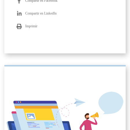
Compartir en Facebook
Compartir en LinkedIn
Imprimir